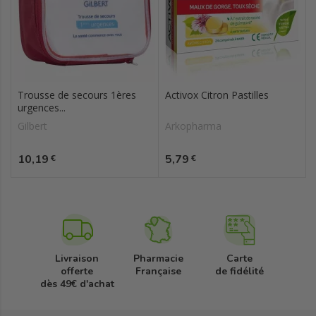
Trousse de secours 1ères
Activox Citron Pastilles
urgences...
Gilbert
Arkopharma
Prix
Prix
10,19
5,79
€
€
Livraison
Pharmacie
Carte
offerte
Française
de fidélité
dès 49€ d'achat