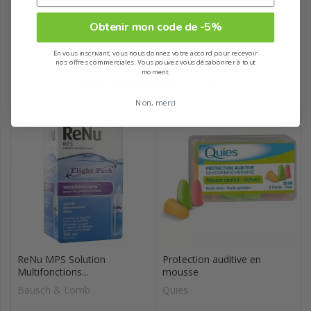
Obtenir mon code de -5%
En vous inscrivant, vous nous donnez votre accord pour recevoir
nos offres commerciales. Vous pouvez vous désabonner à tout
moment.
Recommandé pour vous
Non, merci
ReNu MPS Solution
Protection auditive en
Multifonctions...
mousse
Bausch & Lomb
Quies