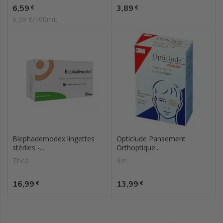
Prix
Prix
6,59
3,89
€
€
6,59 €/100mL
Blephademodex lingettes
Opticlude Pansement
stériles -...
Orthoptique...
Thea
3m
Prix
Prix
16,99
13,99
€
€