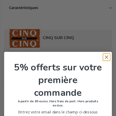
Caractéristiques
CINQ SUR CINQ
5% offerts
sur votre
Tous les produits de la marque
première
Toute la gamme de Anti-moustiques de CINQ SUR
CINQ
commande
à partir de 69 euros. Hors frais de port. Hors produits
exclus.
Entrez votre email dans le champ ci-dessous