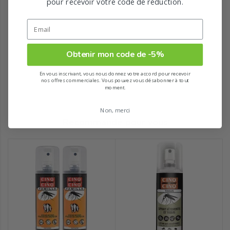
pour recevoir votre code de réduction.
Obtenir mon code de -5%
En vous inscrivant, vous nous donnez votre accord pour recevoir
nos offres commerciales. Vous pouvez vous désabonner à tout
moment.
Non, merci
Recommandé pour vous