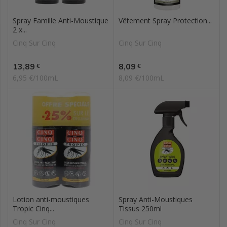
Spray Famille Anti-Moustique
Vêtement Spray Protection...
2 x...
Cinq Sur Cinq
Cinq Sur Cinq
Prix
Prix
13,89
8,09
€
€
6,95 €/100mL
8,09 €/100mL
Lotion anti-moustiques
Spray Anti-Moustiques
Tropic Cinq...
Tissus 250ml
Cinq Sur Cinq
Cinq Sur Cinq