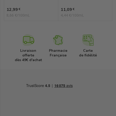
Prix
Prix
12,99
11,09
€
€
8,66 €/100mL
4,44 €/100mL
Livraison
Pharmacie
Carte
offerte
Française
de fidélité
dès 49€ d'achat