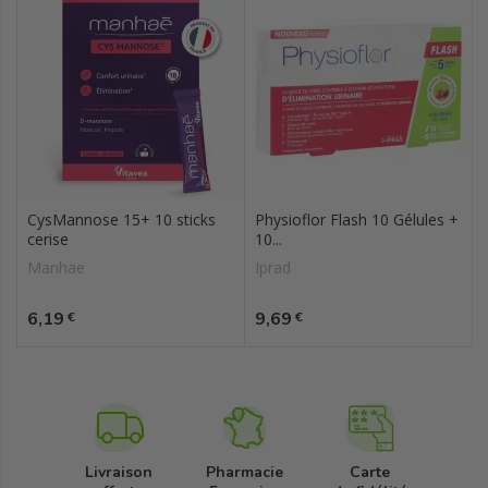
CysMannose 15+ 10 sticks
Physioflor Flash 10 Gélules +
cerise
10...
Manhae
Iprad
Prix
Prix
6,19
9,69
€
€
Livraison
Pharmacie
Carte