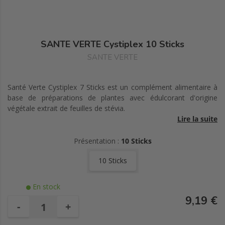
SANTE VERTE Cystiplex 10 Sticks
SANTE VERTE
Santé Verte Cystiplex 7 Sticks est un complément alimentaire à
base de préparations de plantes avec édulcorant d'origine
végétale extrait de feuilles de stévia.
Lire la suite
Ce complexe de 5 ingrédients reconnus dont la Busserole, le
Sureau Noir, les fibres d'Acacia et la queue de Cerise qui
Présentation :
10 Sticks
contribue au fonctionnement normale des fonctions
10 Sticks
d'élimination urinaires. De plus, l'extrait de Canneberge titré
apporte 72 mg PAC-A dont le dosage est garanti grâce à la
méthode analytique BL-DMAC.
En stock
9,19 €
Convient aux végétariens.
-
+
Sans gluten.