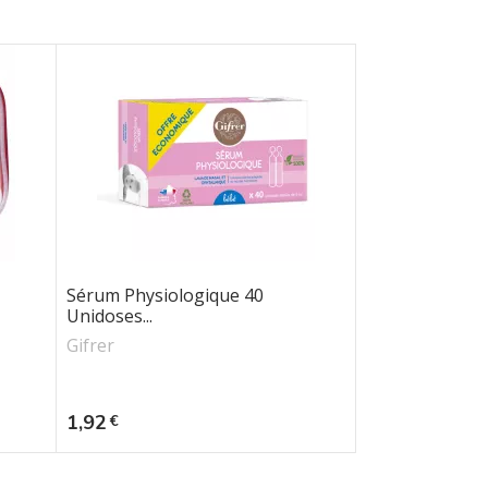
Sérum Physiologique 40
Unidoses...
Gifrer
Prix
1,92
€