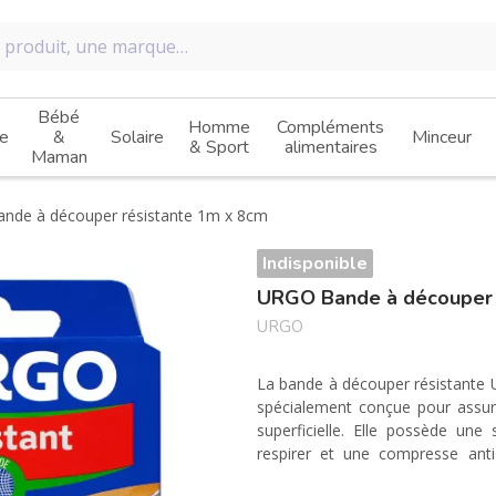
Bébé
Homme
Compléments
e
&
Solaire
Minceur
& Sport
alimentaires
Maman
nde à découper résistante 1m x 8cm
Indisponible
URGO Bande à découper 
URGO
La bande à découper résistante 
spécialement conçue pour assur
superficielle. Elle possède une
respirer et une compresse anti
protège des microbes et ne colle 