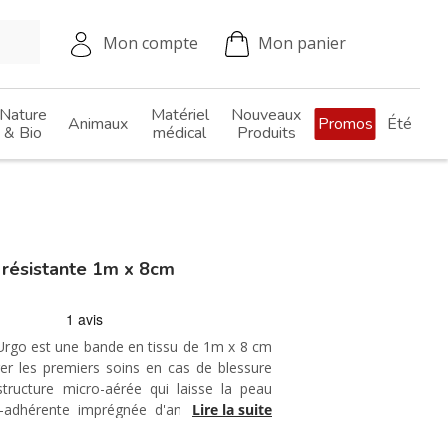
Mon compte
Mon panier
Nature
Matériel
Nouveaux
Animaux
Promos
Été
& Bio
médical
Produits
résistante 1m x 8cm
Urgo est une bande en tissu de 1m x 8 cm
er les premiers soins en cas de blessure
 structure micro-aérée qui laisse la peau
-adhérente imprégnée d'antiseptique qui
Lire la suite
pas à la plaie. Cette bande est à découper