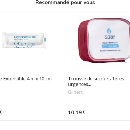
Recommandé pour vous
 Extensible 4 m x 10 cm
Trousse de secours 1ères
urgences...
Gilbert
Prix
10,19
€
€