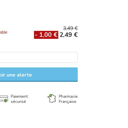
une dimension parfaitement adaptée à la
e à tous les mouvements.
3,49 €
ible
- 1,00 €
2,49 €
ir une alerte
Paiement
Pharmacie
sécurisé
Française