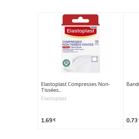
Elastoplast Compresses Non-
Bande
Tissées...
Elastoplast
Prix
Prix
1,69
0,73
€