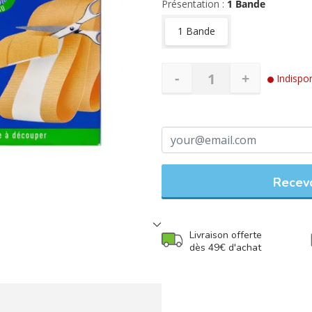
avec des ciseaux afin d'avoir 
Présentation :
1 Bande
taille de la plaie et elle s'adapt
1 Bande
-
+
Indispon
Recevo
Livraison offerte
dès 49€ d'achat