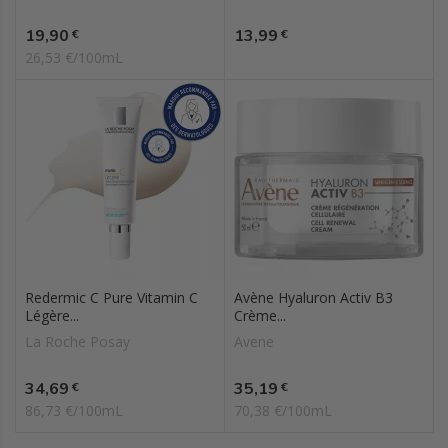
Prix
Prix
19,90
13,99
€
€
26,53 €/100mL
Redermic C Pure Vitamin C
Avène Hyaluron Activ B3
Légère...
Crème...
La Roche Posay
Avene
Prix
Prix
34,69
35,19
€
€
86,73 €/100mL
70,38 €/100mL