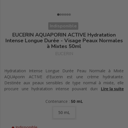
Indisponible
EUCERIN AQUAPORIN ACTIVE Hydratation
Intense Longue Durée - Visage Peaux Normales
à Mixtes 50ml
EUCERIN
Hydratation Intense Longue Durée Peau Normale à Mixte
AQUAporin ACTIVE d'Eucerin est une crème hydratante.
Destinée aux peaux sensibles de type normal à mixte, elle
procure une hydratation intense pouvant durer jusqu'à 24
Lire la suite
heures en se basant sur la stimulation du système interne
d'hydratation de la peau : les aquaporines, qui sont de
Contenance :
50 mL
microscopiques canaux grâce auxquels l'eau est transférée
50 mL
entre les cellules. La formulation de ce soin contient notamment
du glucoglycérol. Combinaison de glucose et de glycérol, cette
molécule est reconnue pour stimuler la création d'aquaporine 3
Indisponible