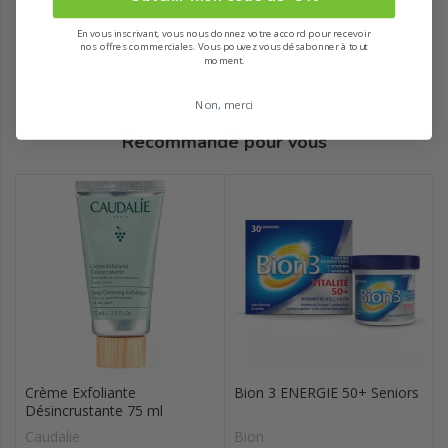
En vous inscrivant, vous nous donnez votre accord pour recevoir
nos offres commerciales. Vous pouvez vous désabonner à tout
moment.
Non, merci
Recommandé pour vous
Crème Exfoliante
Bion 3 ENERGIE 50+ Seniors
Désincrustante 75 ml
Caudalie
Bion