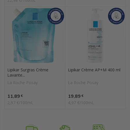
22,98 €/100mL
Lipikar Surgras Crème
Lipikar Crème AP+M 400 ml
Lavante...
La Roche Posay
La Roche Posay
Prix
Prix
11,89
19,89
€
€
2,97 €/100mL
4,97 €/100mL