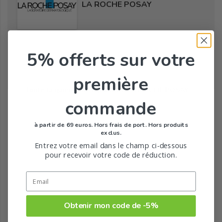
LA ROCHE POSAY
5% offerts
sur votre
Tous les produits de la marque
première
Toute la gamme de Lipikar de LA ROCHE POSAY
commande
à partir de 69 euros. Hors frais de port. Hors produits
exclus.
Entrez votre email dans le champ ci-dessous
pour recevoir votre code de réduction.
Obtenir mon code de -5%