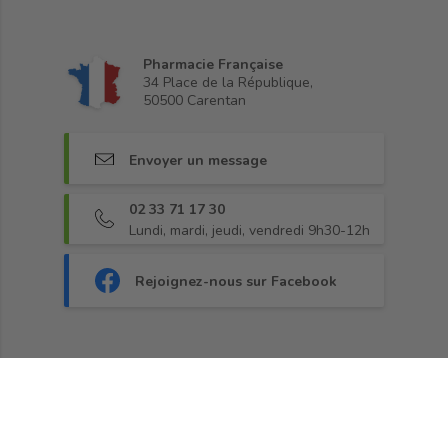
Pharmacie Française
34 Place de la République,
50500 Carentan
Envoyer un message
02 33 71 17 30
Lundi, mardi, jeudi, vendredi 9h30-12h
Rejoignez-nous sur Facebook
Fidélité
•
Paiement sécurisé
•
Livraison
•
CGV
•
Demander une rétractation
•
Blog
© 2013 - 2026, Pharma360.