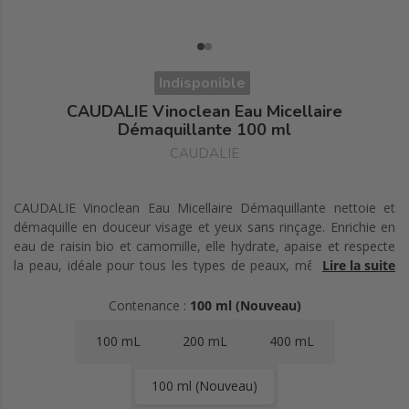
Indisponible
CAUDALIE Vinoclean Eau Micellaire
Démaquillante 100 ml
CAUDALIE
CAUDALIE Vinoclean Eau Micellaire Démaquillante nettoie et
démaquille en douceur visage et yeux sans rinçage. Enrichie en
eau de raisin bio et camomille, elle hydrate, apaise et respecte
la peau, idéale pour tous les types de peaux, même sensibles.
Lire la suite
Formule végane à 98 % d'ingrédients naturels.
Contenance :
100 ml (Nouveau)
100 mL
200 mL
400 mL
100 ml (Nouveau)