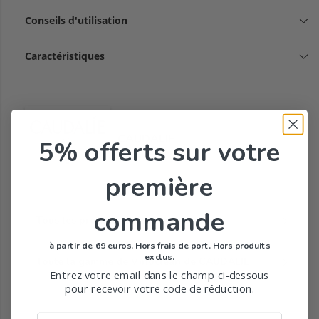
Conseils d'utilisation
Caractéristiques
CAUDALIE
5% offerts
sur votre
première
commande
Tous les produits de la marque
à partir de 69 euros. Hors frais de port. Hors produits
exclus.
Toute la gamme de Vinoclean de CAUDALIE
Entrez votre email dans le champ ci-dessous
pour recevoir votre code de réduction.