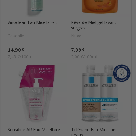
Vinoclean Eau Micellaire...
Rêve de Miel gel lavant
surgras...
Caudalie
Nuxe
Prix
Prix
14,90
7,99
€
€
7,45 €/100mL
2,00 €/100mL
Sensifine AR Eau Micellaire...
Tolériane Eau Micellaire
Peaux...