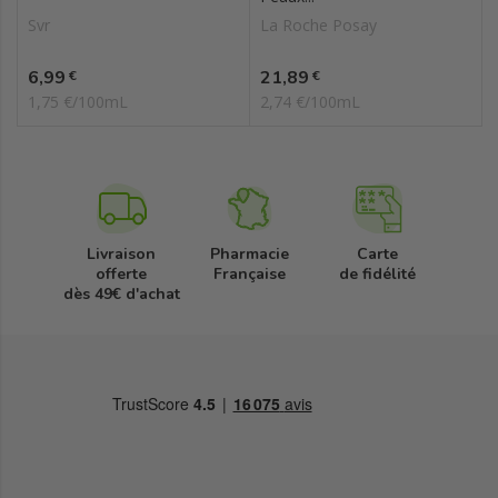
Svr
La Roche Posay
Prix
Prix
6,99
21,89
€
€
1,75 €/100mL
2,74 €/100mL
Livraison
Pharmacie
Carte
offerte
Française
de fidélité
dès 49€ d'achat