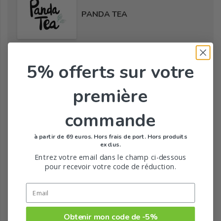
PANDA TEA
5% offerts
sur votre
Tous les produits de la marque
première
commande
à partir de 69 euros. Hors frais de port. Hors produits
exclus.
Entrez votre email dans le champ ci-dessous
pour recevoir votre code de réduction.
Obtenir mon code de -5%