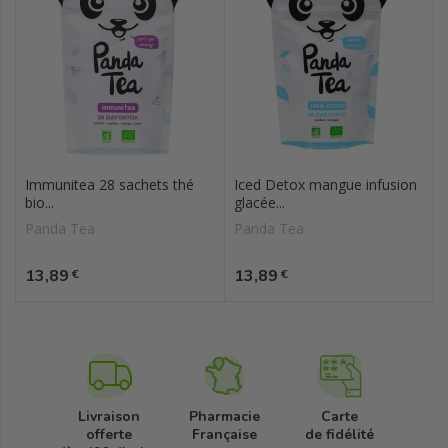
Immunitea 28 sachets thé
Iced Detox mangue infusion
bio...
glacée...
Panda Tea
Panda Tea
Prix
Prix
13,89
13,89
€
€
Livraison
Pharmacie
Carte
offerte
Française
de fidélité