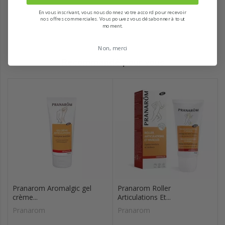
En vous inscrivant, vous nous donnez votre accord pour recevoir
nos offres commerciales. Vous pouvez vous désabonner à tout
moment.
Non, merci
Recommandé pour vous
Pranarom Aromalgic gel
Pranarom Roller
crème...
Articulations Et...
Pranarom
Pranarom