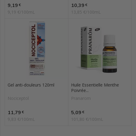
Prix
Prix
9,19
10,39
€
€
9,19 €/100mL
13,85 €/100mL
Gel anti-douleurs 120ml
Huile Essentielle Menthe
Poivrée...
Nociceptol
Pranarom
Prix
Prix
11,79
5,09
€
€
9,83 €/100mL
101,80 €/100mL