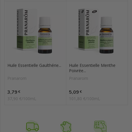
Huile Essentielle Gaulthérie...
Huile Essentielle Menthe
Poivrée...
Pranarom
Pranarom
Prix
Prix
3,79
5,09
€
€
37,90 €/100mL
101,80 €/100mL