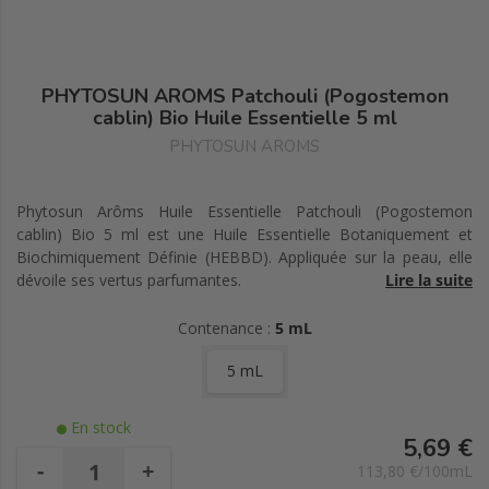
PHYTOSUN AROMS Patchouli (Pogostemon
cablin) Bio Huile Essentielle 5 ml
PHYTOSUN AROMS
Phytosun Arôms Huile Essentielle Patchouli (Pogostemon
cablin) Bio 5 ml est une Huile Essentielle Botaniquement et
Biochimiquement Définie (HEBBD). Appliquée sur la peau, elle
dévoile ses vertus parfumantes.
Lire la suite
Organe producteur : parties aériennes.
Contenance :
5 mL
5 mL
Spécificité biochimique : patchouli, guaiènes, patchoulènes.
Cosmos Organic certifié par Ecocert Greenlife selon le
En stock
référentiel Ecocert.
5,69 €
-
+
113,80 €/100mL
100% du total des ingrédients sont issus de l'Agriculture