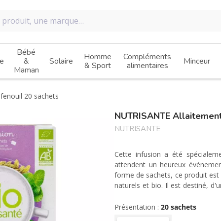
Bébé
Homme
Compléments
e
&
Solaire
Minceur
& Sport
alimentaires
Maman
fenouil 20 sachets
NUTRISANTE Allaitement 
NUTRISANTE
Cette infusion a été spéciale
attendent un heureux événement
forme de sachets, ce produit est 
naturels et bio. Il est destiné, d'
de maman et, d'autre part, à stimu
Présentation :
20 sachets