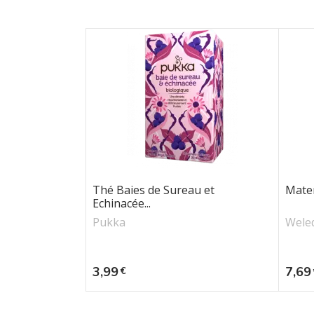
Thé Baies de Sureau et
Mater
Echinacée...
Pukka
Wele
Prix
Prix
3,99
7,69
€