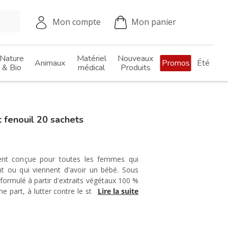
Mon compte
Mon panier
Nature
Matériel
Nouveaux
Animaux
Promos
Été
& Bio
médical
Produits
fenouil 20 sachets
ment conçue pour toutes les femmes qui
 ou qui viennent d'avoir un bébé. Sous
formulé à partir d'extraits végétaux 100 %
une part, à lutter contre le stress quotidien
Lire la suite
ler sa lactation.