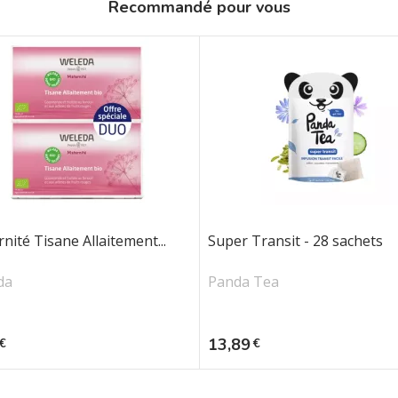
Recommandé pour vous
nité Tisane Allaitement...
Super Transit - 28 sachets
da
Panda Tea
Prix
13,89
€
€