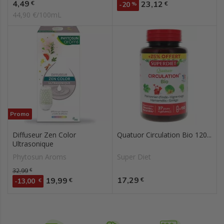
Prix
4,49
Prix
€
23,12
€
-20
%
44,90 €/100mL
Promo
Diffuseur Zen Color
Quatuor Circulation Bio 120...
Ultrasonique
Phytosun Aroms
Super Diet
Prix de base
32,99
€
Prix
Prix
17,29
19,99
€
€
-13,00
€