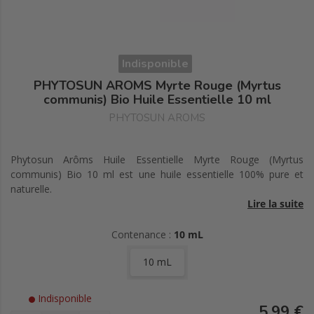
Indisponible
PHYTOSUN AROMS Myrte Rouge (Myrtus
communis) Bio Huile Essentielle 10 ml
PHYTOSUN AROMS
Phytosun Arôms Huile Essentielle Myrte Rouge (Myrtus
communis) Bio 10 ml est une huile essentielle 100% pure et
naturelle.
Lire la suite
Organe producteur : rameaux.
Contenance :
10 mL
Origine : Maroc.
10 mL
Certifiée par FR-BIO-01.
Indisponible
5,99 €