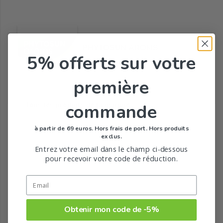
PHYTOSUN AROMS
5% offerts
sur votre
première
commande
Tous les produits de la marque
à partir de 69 euros. Hors frais de port. Hors produits
exclus.
Entrez votre email dans le champ ci-dessous
pour recevoir votre code de réduction.
Obtenir mon code de -5%