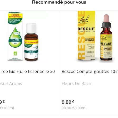
Recommandé pour vous
ree Bio Huile Essentielle 30
Rescue Compte-gouttes 10 
osun Aroms
Fleurs De Bach
Prix
9
9,89
€
€
 €/100mL
98,90 €/100mL