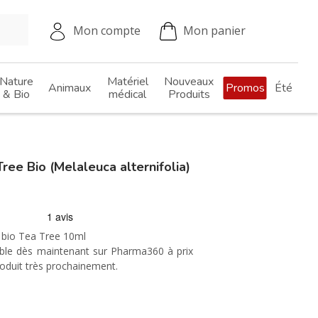
Mon compte
Mon panier
Nature
Matériel
Nouveaux
Animaux
Promos
Été
& Bio
médical
Produits
 Bio (Melaleuca alternifolia)
 bio Tea Tree 10ml
nible dès maintenant sur Pharma360 à prix
roduit très prochainement.