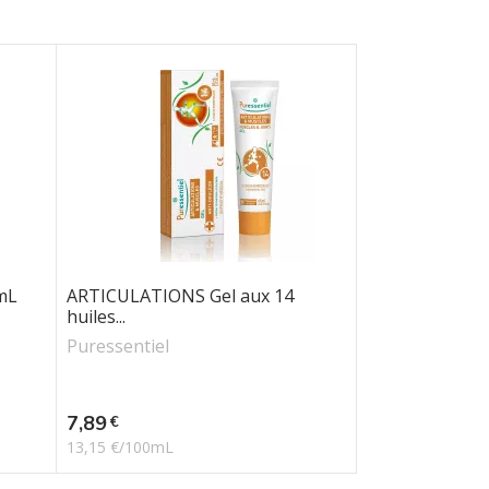
mL
ARTICULATIONS Gel aux 14
huiles...
Puressentiel
Prix
7,89
€
13,15 €/100mL