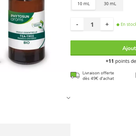
10 mL
30 mL
-
+
En stoc
Ajout
+11
points de 
Livraison offerte
dès 49€ d'achat