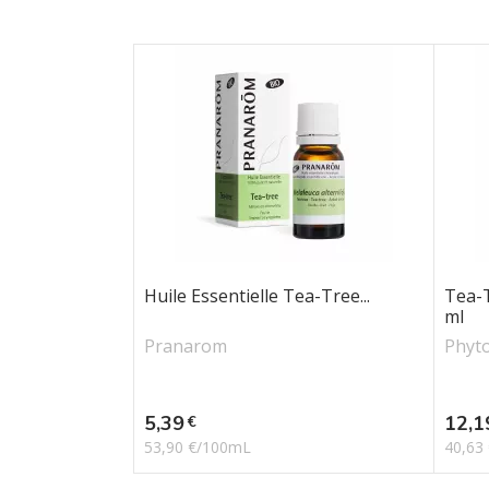
Huile Essentielle Tea-Tree...
Tea-T
ml
Pranarom
Phyt
Prix
Prix
5,39
12,1
€
53,90 €/100mL
40,63