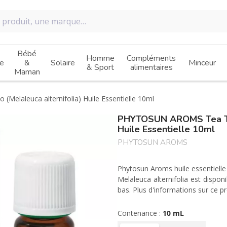
Bébé
Homme
Compléments
e
&
Solaire
Minceur
& Sport
alimentaires
Maman
 (Melaleuca alternifolia) Huile Essentielle 10ml
PHYTOSUN AROMS Tea Tree
Huile Essentielle 10ml
PHYTOSUN AROMS
Phytosun Aroms huile essentielle
Melaleuca alternifolia est dispo
bas. Plus d'informations sur ce p
Contenance :
10 mL