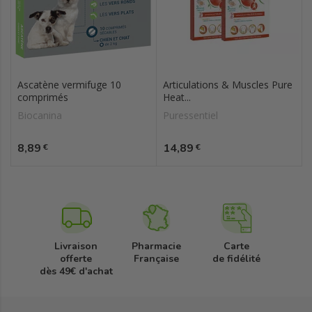
Ascatène vermifuge 10
Articulations & Muscles Pure
comprimés
Heat...
Biocanina
Puressentiel
Prix
Prix
8,89
14,89
€
€
Livraison
Pharmacie
Carte
offerte
Française
de fidélité
dès 49€ d'achat