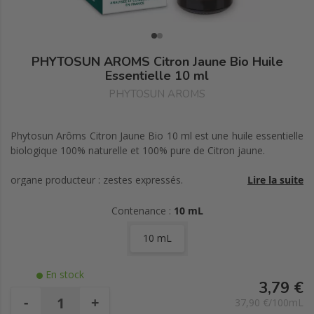
PHYTOSUN AROMS Citron Jaune Bio Huile
Essentielle 10 ml
PHYTOSUN AROMS
Phytosun Arôms Citron Jaune Bio 10 ml est une huile essentielle
biologique 100% naturelle et 100% pure de Citron jaune.
organe producteur : zestes expressés.
Lire la suite
spécificité biochimique : limonène, B-pinène, citrals.
Contenance :
10 mL
Certifié Agriculture Biologique.
10 mL
En stock
3,79 €
-
+
37,90 €/100mL