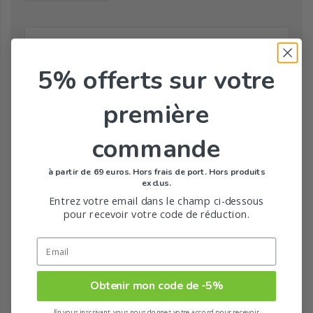
Tous les produits de la marque
5% offerts
sur votre
première
commande
à partir de 69 euros. Hors frais de port. Hors produits
exclus.
Entrez votre email dans le champ ci-dessous
pour recevoir votre code de réduction.
Obtenir mon code de -5%
Recommandé pour vous
En vous inscrivant, vous nous donnez votre accord pour recevoir