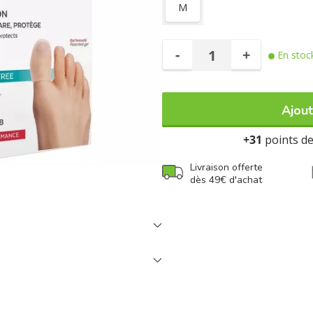
M
la repousse de l'ongle.
Taille M
-
+
En stoc
Ajout
+31
points de 
Livraison offerte
dès 49€ d'achat