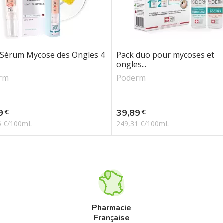
 Sérum Mycose des Ongles 4
Pack duo pour mycoses et
ongles...
rm
Poderm
Prix
9
39,89
€
€
5 €/100mL
249,31 €/100mL
Pharmacie
Française