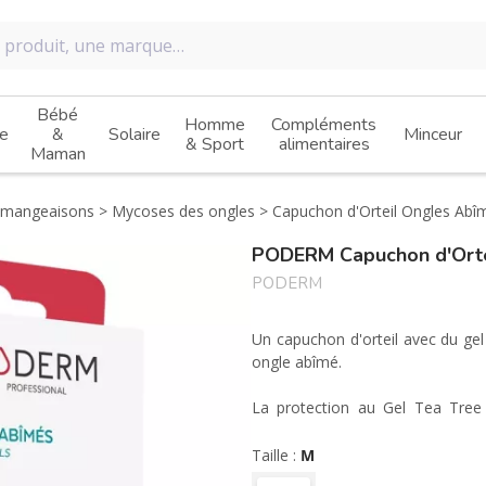
Bébé
Homme
Compléments
e
&
Solaire
Minceur
& Sport
alimentaires
Maman
démangeaisons
Mycoses des ongles
Capuchon d'Orteil Ongles Abîm
PODERM Capuchon d'Ortei
PODERM
Un capuchon d'orteil avec du gel
ongle abîmé.
La protection au Gel Tea Tre
capuchon permettant de répar
protégeant et en prévenant son 
Taille :
M
capuchon permet une diffusion d