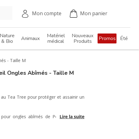
Mon compte
Mon panier
Nature
Matériel
Nouveaux
Animaux
Promos
Été
& Bio
médical
Produits
és - Taille M
l Ongles Abîmés - Taille M
 au Tea Tree pour protéger et assainir un
e pour ongles abîmés de Poderm est un
Lire la suite
er les mycoses des ongles tout en le
décollement ainsi que sa dégradation. Ce
es actifs pendant 4 semaines et favorise