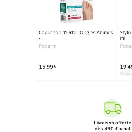
Capuchon d'Orteil Ongles Abîmés
Stylo
-...
ml
Poderm
Pode
Prix
Prix
15,99
19,4
€
487,2
Livraison offerte
dès 49€ d'achat