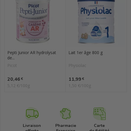
Pepti Junior AR hydrolysat
Lait 1er âge 800 g
de...
Picot
Physiolac
Prix
Prix
20,46
11,99
€
€
5,12 €/100g
1,50 €/100g
Livraison
Pharmacie
Carte
offerte
Française
de fidélité