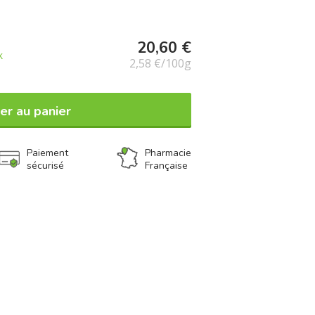
alité optimale à chaque utilisation. Les
s 1896, veillent à offrir un produit sûr et
ns spécifiques des tout-petits. Facile à
20,60 €
 Bébé Gourmand vous accompagne en toute
k
2,58 €/100g
votre bébé.
er au panier
Paiement
Pharmacie
sécurisé
Française