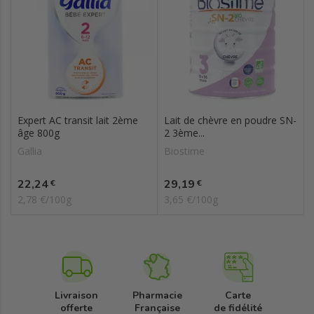
Expert AC transit lait 2ème
Lait de chèvre en poudre SN-
âge 800g
2 3ème...
Gallia
Biostime
Prix
Prix
22,24
29,19
€
€
2,78 €/100g
3,65 €/100g
Livraison
Pharmacie
Carte
offerte
Française
de fidélité