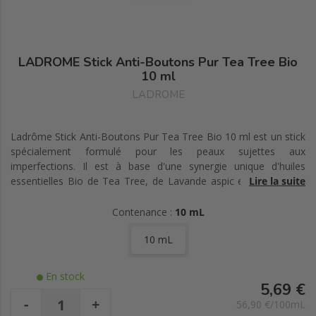
LADROME Stick Anti-Boutons Pur Tea Tree Bio
10 ml
LADROME
Ladrôme Stick Anti-Boutons Pur Tea Tree Bio 10 ml est un stick
spécialement formulé pour les peaux sujettes aux
imperfections. Il est à base d'une synergie unique d'huiles
essentielles Bio de Tea Tree, de Lavande aspic et de Romarin
Lire la suite
officinal à verbénone, connues pour leurs vertus purifiantes et
apaisantes. En soutien à l'action de ces huiles puissantes et
Contenance :
10 mL
bienfaisantes, l'alpha-bisabolol vient délivrer tout son pouvoir
10 mL
apaisant et réparateur.
Il est doté d'un embout applicateur pour assurer une efficacité
En stock
ciblée. Son format nomade permet de le glisser dans son sac
5,69 €
pour renouveler l'application à tout moment de la journée.
-
+
56,90 €/100mL