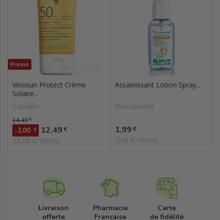
Promo
Vinosun Protect Crème
Assainissant Lotion Spray...
Solaire...
Caudalie
Puressentiel
Prix de base
14,49
€
Prix
Prix
1,99
12,49
€
€
-2,00
€
7,96 €/100mL
24,98 €/100mL
Livraison
Pharmacie
Carte
offerte
Française
de fidélité