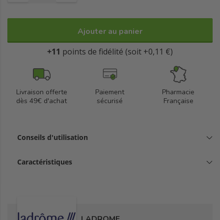
Cosmétique Écologique et Biologique certifié par Ecocert
Greenlife selon le référentiel Ecocert.
Ajouter au panier
100% du total des ingrédients est d'origine naturelle.
+11
points de fidélité (soit +0,11 €)
98,8% du total des ingrédients sont issus de l'Agriculture
Biologique.
Livraison offerte
Paiement
Pharmacie
dès 49€ d'achat
sécurisé
Française
Conseils d'utilisation
Caractéristiques
LADROME