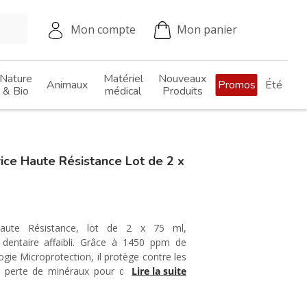
Mon compte
Mon panier
Nature
Matériel
Nouveaux
Animaux
Promos
Été
& Bio
médical
Produits
ice Haute Résistance Lot de 2 x
 Haute Résistance, lot de 2 x 75 ml,
l dentaire affaibli. Grâce à 1450 ppm de
gie Microprotection, il protège contre les
la perte de minéraux pour des dents plus
Lire la suite