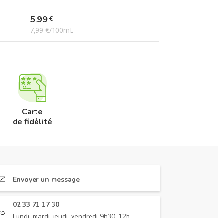
Prix
5,99
€
7,99 €/100mL
Carte
de fidélité
Envoyer un message
02 33 71 17 30
Lundi, mardi, jeudi, vendredi 9h30-12h