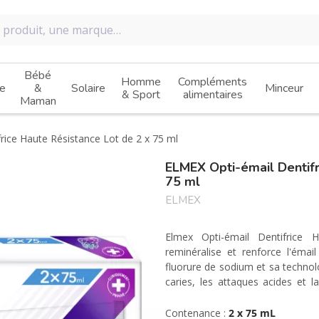
Bébé
Homme
Compléments
e
&
Solaire
Minceur
& Sport
alimentaires
Maman
rice Haute Résistance Lot de 2 x 75 ml
ELMEX Opti-émail Dentifr
75 ml
ELMEX
Elmex Opti-émail Dentifrice
reminéralise et renforce l'émai
fluorure de sodium et sa technolo
caries, les attaques acides et 
résistantes.
Contenance :
2 x 75 mL