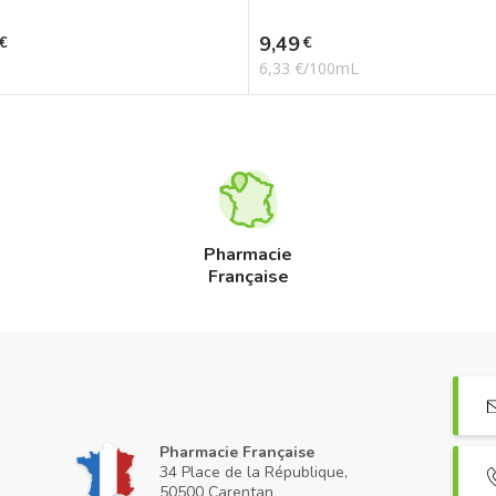
Prix
9,49
€
€
6,33 €/100mL
Pharmacie
Française
Pharmacie Française
34 Place de la République,
50500 Carentan