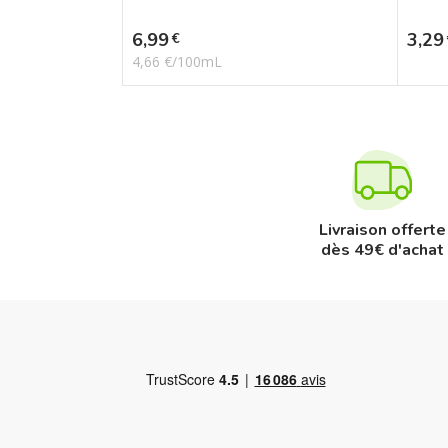
Prix
Prix
6,99
3,29
€
4,66 €/100mL
Livraison offerte
dès 49€ d'achat