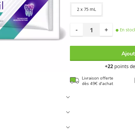
2 x 75 mL
-
+
En stoc
Ajout
+22
points de 
Livraison offerte
dès 49€ d'achat