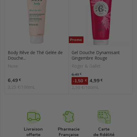
Promo
Body Rêve de Thé Gelée de
Gel Douche Dynamisant
Douche...
Gingembre Rouge
Nuxe
Roger & Gallet
Prix de base
6,49
€
Prix
6,49
Prix
€
4,99
€
-1,50
€
3,25 €/100mL
2,50 €/100mL
Livraison
Pharmacie
Carte
offerte
Française
de fidélité