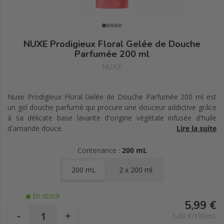
NUXE Prodigieux Floral Gelée de Douche
Parfumée 200 ml
NUXE
Nuxe Prodigieux Floral Gelée de Douche Parfumée 200 ml est
un gel douche parfumé qui procure une douceur addictive grâce
à sa délicate base lavante d'origine végétale infusée d'huile
d'amande douce.
Lire la suite
Il nettoie la peau tout en finesse et la laisse douce et souple.
Sa texture onctueuse au subtil parfum floral, aux notes fraîches
Contenance :
200 mL
de pamplemousse, magnolia et musc, transforme la douche en
200 mL
2 x 200 ml
une expérience ultra-sensorielle au quotidien.
Formule facilement biodégradable.
En stock
96% des ingrédients sont d'origine naturelle.
5,99 €
Vegan, sans ingrédient ni dérivés d'origine animale.
-
+
3,00 €/100mL