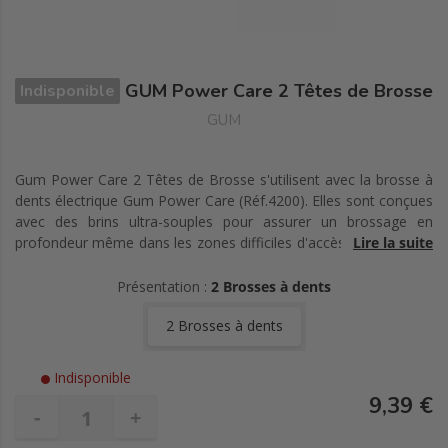
GUM Power Care 2 Têtes de Brosse
Indisponible
GUM
Gum Power Care 2 Têtes de Brosse s'utilisent avec la brosse à
dents électrique Gum Power Care (Réf.4200). Elles sont conçues
avec des brins ultra-souples pour assurer un brossage en
profondeur même dans les zones difficiles d'accès et pour aider
Lire la suite
au maintien d'une bonne santé bucco-dentaire. Elles assurent un
contrôle optimum de la plaque en douceur pour les dents et
Présentation :
2 Brosses à dents
gencives.
2 Brosses à dents
Indisponible
9,39 €
-
+