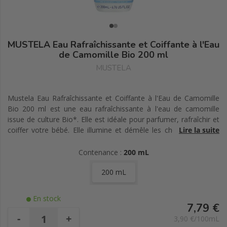
MUSTELA Eau Rafraîchissante et Coiffante à l'Eau
de Camomille Bio 200 ml
MUSTELA
Mustela Eau Rafraîchissante et Coiffante à l'Eau de Camomille
Bio 200 ml est une eau rafraîchissante à l'eau de camomille
issue de culture Bio*. Elle est idéale pour parfumer, rafraîchir et
coiffer votre bébé. Elle illumine et démêle les cheveux tout en
Lire la suite
laissant la peau douce.
Contenance :
200 mL
*Issue de culture biologique française, la fleur de camomille est
200 mL
distillée pour créer une délicate eau florale.
98% d'ingrédients sont d'origine naturelle.
En stock
7,79 €
Testé dermatologiquement.
-
+
3,90 €/100mL
Haute tolérance.