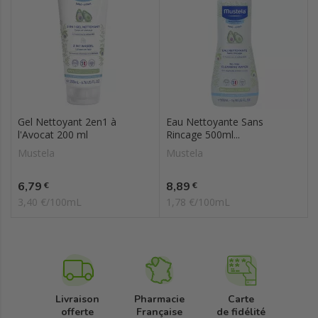
Gel Nettoyant 2en1 à
Eau Nettoyante Sans
l'Avocat 200 ml
Rincage 500ml...
Mustela
Mustela
Prix
Prix
6,79
8,89
€
€
3,40 €/100mL
1,78 €/100mL
Livraison
Pharmacie
Carte
offerte
Française
de fidélité