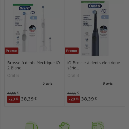
Promo
Promo
Brosse à dents électrique iO
iO Brosse à dents électrique
2 Blanc
série...
Oral B
Oral B
Prix de base
47,99
€
Prix de base
47,99
€
Prix
Prix
38,39
38,39
€
€
-20
%
-20
%