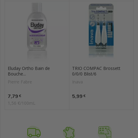
Eluday Ortho Bain de
TRIO COMPAC Brossett
Bouche...
0/0/0 Blist/6
Pierre Fabre
Inava
Prix
Prix
7,79
5,99
€
€
1,56 €/100mL