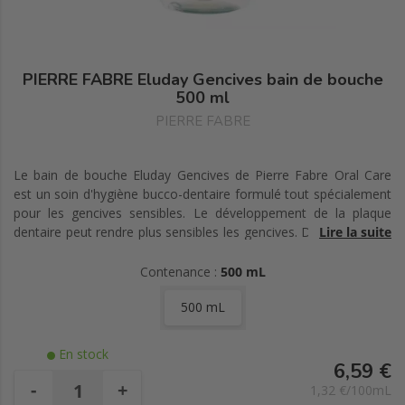
PIERRE FABRE Eluday Gencives bain de bouche
500 ml
PIERRE FABRE
Le bain de bouche Eluday Gencives de Pierre Fabre Oral Care
est un soin d'hygiène bucco-dentaire formulé tout spécialement
pour les gencives sensibles. Le développement de la plaque
dentaire peut rendre plus sensibles les gencives. Dans ce cas, le
Lire la suite
brossage de dents peut se transformer en une épreuve
redoutée et douloureuse aboutissant à un brossage insuffisant
Contenance :
500 mL
favorisant le développement de la plaque dentaire.
500 mL
En stock
6,59 €
-
+
1,32 €/100mL