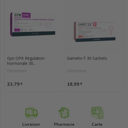
Gyn OPK Régulation
Gametix F 30 Sachets
hormonale 30...
Densmore
Densmore
Prix
Prix
23,79
18,99
€
€
Livraison
Pharmacie
Carte