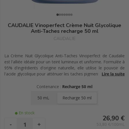
CAUDALIE Vinoperfect Crème Nuit Glycolique
Anti-Taches recharge 50 ml
CAUDALIE
La Crème Nuit Glycolique Anti-Taches Vinoperfect de Caudalie
est l'alliée idéale pour un teint lumineux et uniforme. Formulée à
95% d'ingrédients d'origine naturelle, elle utilise le pouvoir de
l'acide glycolique pour atténuer les taches pigmentaires, lisser le
Lire la suite
grain de peau et offrir un éclat renouvelé chaque matin. Enrichie
en huile de pépins de raisin et enzyme de papaye, elle nourrit,
Contenance :
Recharge 50 ml
régénère et resserre les pores pour un teint unifié. Sa texture
50 mL
Recharge 50 ml
veloutée convient à tous les types de peaux, même sensibles, et
son format rechargeable témoigne d'un engagement
écoresponsable. Testée sous contrôle dermatologique, cette
En stock
crème sublime votre peau nuit après nuit pour qu'elle soit
26,90 €
éclatante de beauté au réveil.
-
+
53,80 €/100mL