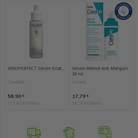
VINOPERFECT Sérum Eclat...
Sérum Rétinol Anti-Marques
30 ml
Caudalie
Cerave
Prix
Prix
58,90
17,79
€
€
117,80 €/100mL
59,30 €/100mL