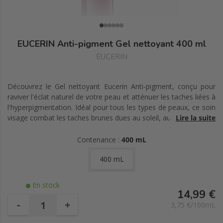
EUCERIN Anti-pigment Gel nettoyant 400 ml
EUCERIN
Découvrez le Gel nettoyant Eucerin Anti-pigment, conçu pour
raviver l'éclat naturel de votre peau et atténuer les taches liées à
l'hyperpigmentation. Idéal pour tous les types de peaux, ce soin
visage combat les taches brunes dues au soleil, au vieillissement
Lire la suite
ou aux fluctuations hormonales. Grâce à sa formule enrichie en
AHA (2%), ce gel exfolie efficacement pour lisser le teint et
Contenance :
400 mL
affiner les pores, tout en unifiant le grain de peau avec l'acide
400 mL
glycolique. L'acide lactique complète l'action en régulant le pH et
prévenant les imperfections. Utilisé conjointement avec le soin
Eucerin Anti Pigment Serum Duo, il réduit les taches brunes de
En stock
98% en une semaine seulement. Profitez d'une peau éclatante
14,99 €
et uniforme avec ce gel nettoyant dans un flacon pompe
-
+
3,75 €/100mL
pratique de 400 ml.