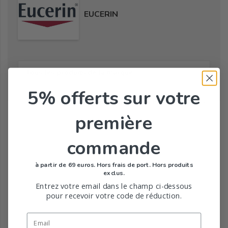
EUCERIN
Tous les produits de la marque
5% offerts
sur votre
Toute la gamme de Anti-Pigment de EUCERIN
première
commande
à partir de 69 euros. Hors frais de port. Hors produits
exclus.
Entrez votre email dans le champ ci-dessous
pour recevoir votre code de réduction.