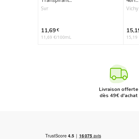
Transpirant...
48H...
Svr
Vichy
Prix
Prix
11,69
15,1
€
11,69 €/100mL
15,19
Livraison offerte
dès 49€ d'achat