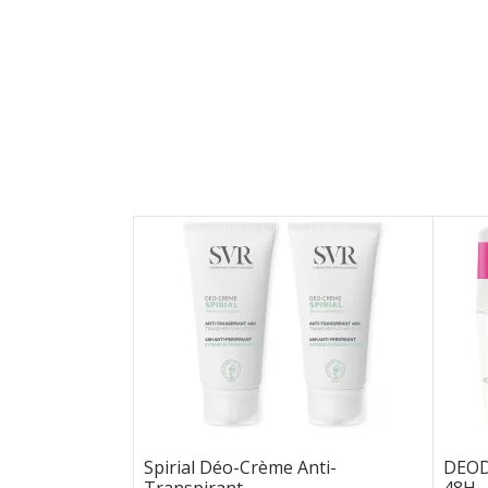
Spirial Déo-Crème Anti-
DEOD