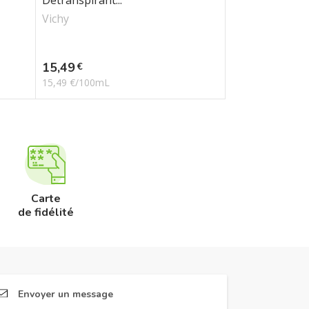
Détranspirant...
Vichy
Prix
15,49
€
15,49 €/100mL
Carte
de fidélité
Envoyer un message