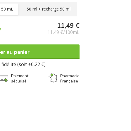
ntre les pics de transpiration. Sa formule
x 50 mL
50 ml + recharge 50 ml
édiatement les inconforts et évite les
t jaunes, sa texture fluide au fini sec laisse
cheur et de confort en toute discrétion,
11,49 €
eaux sensibles.Testé sous contrôle
k
11,49 €/100mL
ce.
er au panier
fidélité (soit +0,22 €)
Paiement
Pharmacie
sécurisé
Française