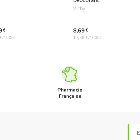
Déodorant...
Vichy
Prix
9
8,69
€
€
 €/100mL
17,38 €/100mL
Pharmacie
Française