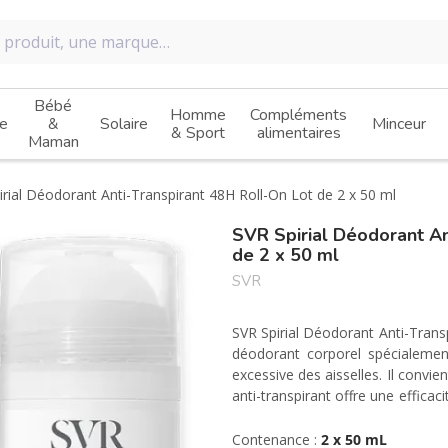
Bébé
Homme
Compléments
e
&
Solaire
Minceur
& Sport
alimentaires
Maman
rial Déodorant Anti-Transpirant 48H Roll-On Lot de 2 x 50 ml
SVR Spirial Déodorant An
de 2 x 50 ml
SVR
SVR Spirial Déodorant Anti-Trans
déodorant corporel spécialemen
excessive des aisselles. Il conv
anti-transpirant offre une effica
extrêmes (sport, stress ...). Sa f
et Terre de Diatomée anti-humid
Contenance :
2 x 50 mL