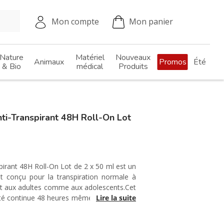
Mon compte
Mon panier
Nature
Matériel
Nouveaux
Animaux
Promos
Été
& Bio
médical
Produits
ti-Transpirant 48H Roll-On Lot
pirant 48H Roll-On Lot de 2 x 50 ml est un
t conçu pour la transpiration normale à
ient aux adultes comme aux adolescents.Cet
cité continue 48 heures même en situations
Lire la suite
ormule enrichie en probiotiques anti-odeurs
ité, régule efficacement la transpiration