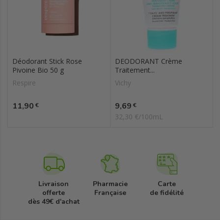
Déodorant Stick Rose
DEODORANT Crème
Pivoine Bio 50 g
Traitement...
Respire
Vichy
Prix
Prix
11,90
9,69
€
€
32,30 €/100mL
Livraison
Pharmacie
Carte
offerte
Française
de fidélité
dès 49€ d'achat