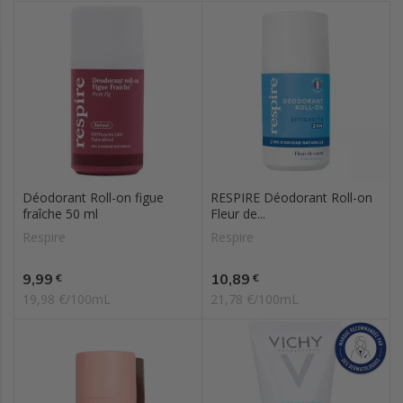
Déodorant Roll-on figue
RESPIRE Déodorant Roll-on
fraîche 50 ml
Fleur de...
Respire
Respire
Prix
Prix
9,99
10,89
€
€
19,98 €/100mL
21,78 €/100mL