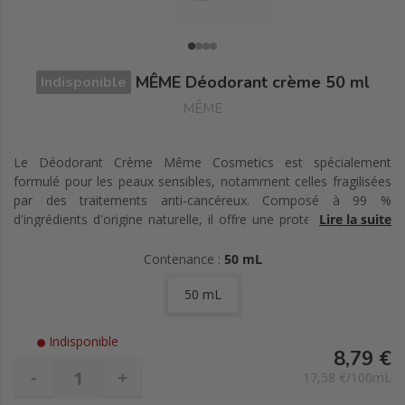
MÊME Déodorant crème 50 ml
Indisponible
MÊME
Le Déodorant Crème Même Cosmetics est spécialement
formulé pour les peaux sensibles, notamment celles fragilisées
par des traitements anti-cancéreux. Composé à 99 %
d'ingrédients d'origine naturelle, il offre une protection efficace
Lire la suite
contre les odeurs tout en respectant la délicatesse des aisselles.
Grâce à ses prébiotiques, il rééquilibre la flore cutanée en ciblant
Contenance :
50 mL
les bactéries responsables des mauvaises odeurs sans bloquer
50 mL
la transpiration. La poudre minérale absorbe la transpiration en
douceur, procurant une sensation de fraîcheur durable. Enrichi
d'un dérivé de zinc, il neutralise les mauvaises odeurs pour une
Indisponible
tranquillité d'esprit de 8 à 12 heures. Sa texture crème, douce et
8,79 €
non collante, sèche rapidement, permettant de s'habiller sans
-
+
17,58 €/100mL
attendre. Adapté aux femmes enceintes et allaitantes, ce