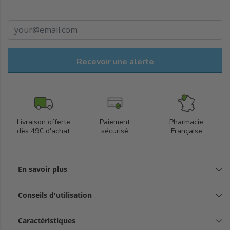
déodorant est testé dermatologiquement sur peaux sensibles et
atopiques. Fabriqué en France, il assure soin et confort au
quotidien.
Recevoir une alerte
Livraison offerte
Paiement
Pharmacie
dès 49€ d'achat
sécurisé
Française
En savoir plus
Conseils d'utilisation
Caractéristiques