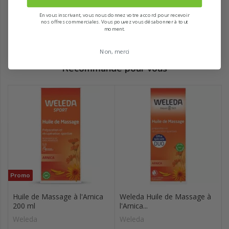
En vous inscrivant, vous nous donnez votre accord pour recevoir
nos offres commerciales. Vous pouvez vous désabonner à tout
moment.
Non, merci
Recommandé pour vous
Promo
Huile de Massage à l'Arnica
Weleda Huile de Massage à
200 ml
l'Arnica...
Weleda
Weleda