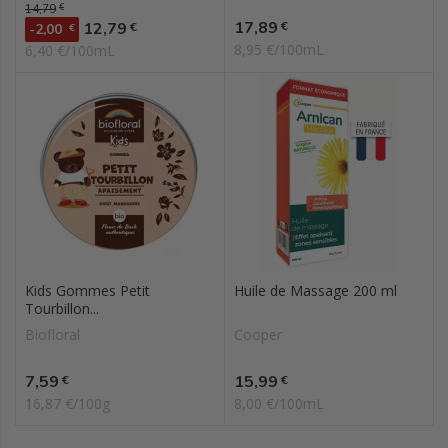
Prix de base
14,79
€
Prix
Prix
17,89
12,79
€
€
-2,00
€
8,95 €/100mL
6,40 €/100mL
Kids Gommes Petit
Huile de Massage 200 ml
Tourbillon...
Biofloral
Cooper
Prix
Prix
7,59
15,99
€
€
16,87 €/100g
8,00 €/100mL