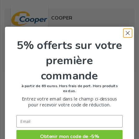
COOPER
5% offerts
sur votre
Tous les produits de la marque
première
commande
Toute la gamme de ARNICAN de COOPER
à partir de 69 euros. Hors frais de port. Hors produits
exclus.
Entrez votre email dans le champ ci-dessous
pour recevoir votre code de réduction.
Obtenir mon code de -5%