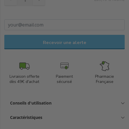
Flacon avec capuchon de sécurité pour enfants, un mode
d'emploi et un sachet de 32 cotons-tiges à usage unique.
Recevoir une alerte
Livraison offerte
Paiement
Pharmacie
dès 49€ d'achat
sécurisé
Française
Conseils d'utilisation
Caractéristiques