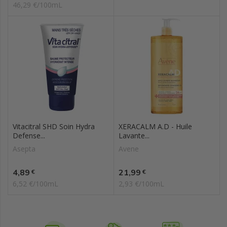
46,29 €/100mL
Vitacitral SHD Soin Hydra
XERACALM A.D - Huile
Defense...
Lavante...
Asepta
Avene
Prix
Prix
4,89
21,99
€
€
6,52 €/100mL
2,93 €/100mL