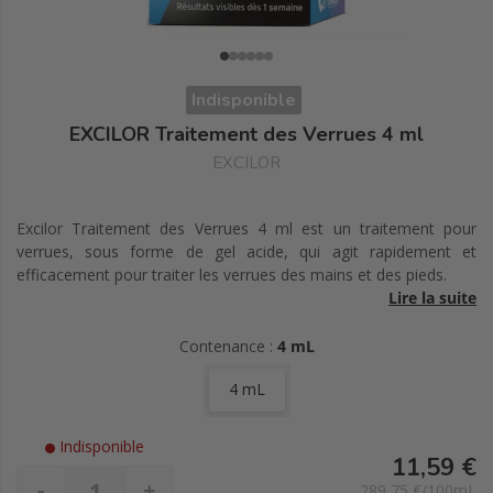
Indisponible
EXCILOR Traitement des Verrues 4 ml
EXCILOR
Excilor Traitement des Verrues 4 ml est un traitement pour
verrues, sous forme de gel acide, qui agit rapidement et
efficacement pour traiter les verrues des mains et des pieds.
Lire la suite
Sa formule agit grâce à l'ingrédient actif médical TCA-Active, qui
exfolie la peau infectée. La peau épaissie et le virus à l'origine de
Contenance :
4 mL
la verrue sont éliminés et une peau nouvelle et saine apparaîtra.
4 mL
Le gel acide s'applique facilement sur la verrue grâce au coton-
tige à usage unique.
Indisponible
Les résultats sont visibles dès la première semaine. Efficacité
11,59 €
cliniquement prouvée.
-
+
289,75 €/100mL