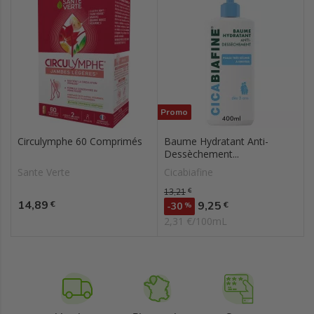
Promo
Circulymphe 60 Comprimés
Baume Hydratant Anti-
Dessèchement...
Sante Verte
Cicabiafine
Prix de base
13,21
€
Prix
14,89
Prix
€
9,25
€
-30
%
2,31 €/100mL