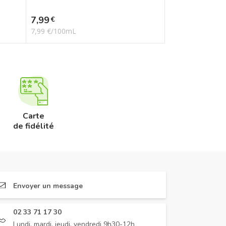
Prix
7,99
€
7,99 €/100mL
Carte
de fidélité
Envoyer un message
02 33 71 17 30
Lundi, mardi, jeudi, vendredi 9h30-12h