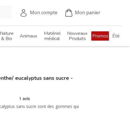
Mon compte
Mon panier
Nature
Matériel
Nouveaux
Animaux
Promos
Été
& Bio
médical
Produits
he/ eucalyptus sans sucre -
alyptus sans sucre sont des gommes qui