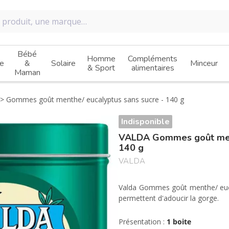
Bébé
Homme
Compléments
e
&
Solaire
Minceur
& Sport
alimentaires
Maman
Gommes goût menthe/ eucalyptus sans sucre - 140 g
Indisponible
VALDA Gommes goût ment
140 g
VALDA
Valda Gommes goût menthe/ euc
permettent d'adoucir la gorge.
Présentation :
1 boite