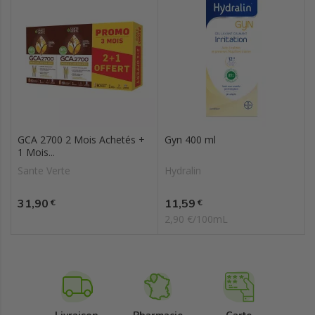
GCA 2700 2 Mois Achetés +
Gyn 400 ml
1 Mois...
Sante Verte
Hydralin
Prix
Prix
31,90
11,59
€
€
2,90 €/100mL