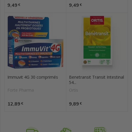
Prix
Prix
9,49
9,49
€
€
Immuvit 4G 30 comprimés
Benetransit Transit Intestinal
54...
Forte Pharma
Ortis
Prix
Prix
12,89
9,89
€
€