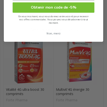
Obtenir mon code de -5%
En vous inscrivant, vous nous donnez votre accord pour recevoir
nos offres commerciales. Vous pouvez vous désabonner à tout
moment.
Recommandé pour vous
Non, merci
Vitalité 4G ultra boost 30
Multivit'4G énergie 30
comprimés
comprimés
Forte Pharma
Forte Pharma