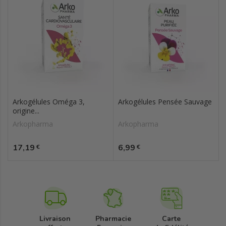
Arkogélules Oméga 3,
Arkogélules Pensée Sauvage
origine...
Arkopharma
Arkopharma
Prix
Prix
17,19
6,99
€
€
Livraison
Pharmacie
Carte