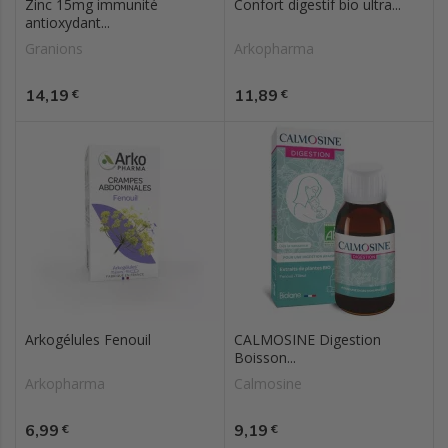
Zinc 15mg immunité
Confort digestif bio ultra...
antioxydant...
Granions
Arkopharma
Prix
Prix
14,19
11,89
€
€
Arkogélules Fenouil
CALMOSINE Digestion
Boisson...
Arkopharma
Calmosine
Prix
Prix
6,99
9,19
€
€