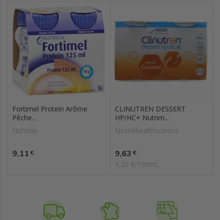
Fortimel Protein Arôme
CLINUTREN DESSERT
Pêche...
HP/HC+ Nutrim...
Nutricia
Nestléhealthscience
Prix
Prix
9,11
9,63
€
€
1,20 €/100mL