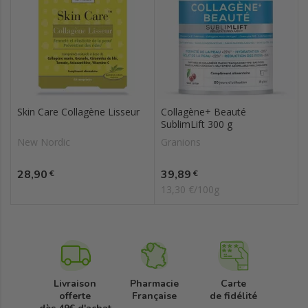
Skin Care Collagène Lisseur
Collagène+ Beauté
SublimLift 300 g
New Nordic
Granions
Prix
Prix
28,90
39,89
€
€
13,30 €/100g
Livraison
Pharmacie
Carte
offerte
Française
de fidélité