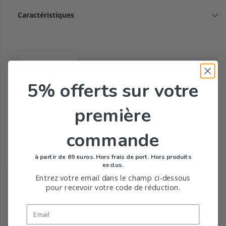
Caractéristiques
SIGVARIS
5% offerts
sur votre
première
Tous les produits de la marque
commande
à partir de 69 euros. Hors frais de port. Hors produits
Toute la gamme de Essentiel Semi transparent de
exclus.
SIGVARIS
Entrez votre email dans le champ ci-dessous
pour recevoir votre code de réduction.