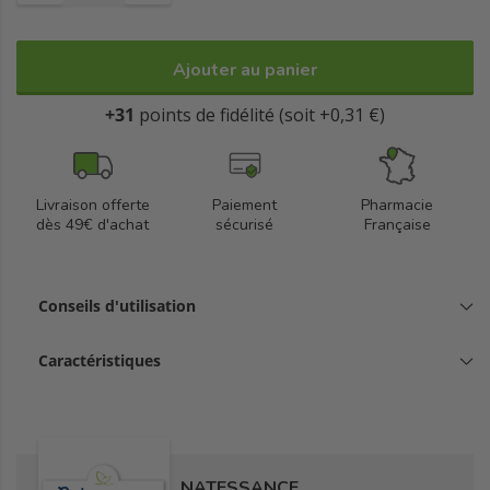
Biologique.
95% du total des ingrédients végétaux sont issus de l'Agriculture
Biologique.
Ajouter au panier
Cosmos Organic Certifié par Ecocert Greenlife selon le
+31
points de fidélité (soit +0,31 €)
référentiel Cosmos.
Certifié One Voice.
Livraison offerte
Paiement
Pharmacie
dès 49€ d'achat
sécurisé
Française
Fabriqué en France.
Conseils d'utilisation
Caractéristiques
NATESSANCE