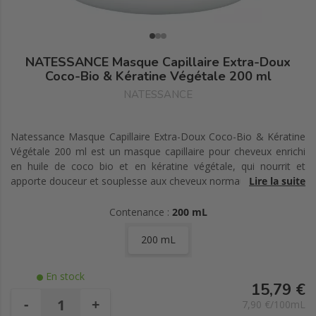
NATESSANCE Masque Capillaire Extra-Doux
Coco-Bio & Kératine Végétale 200 ml
NATESSANCE
Natessance Masque Capillaire Extra-Doux Coco-Bio & Kératine
Végétale 200 ml est un masque capillaire pour cheveux enrichi
en huile de coco bio et en kératine végétale, qui nourrit et
apporte douceur et souplesse aux cheveux normaux à secs.
Lire la suite
Testé sous contrôle dermatologique.
Contenance :
200 mL
pH adapté au cuir chevelu.
200 mL
Formule biodégradable.
Sans silicone, sans huile de palme ni dérivés.
En stock
15,79 €
99% du total est d'origine naturelle.
-
+
7,90 €/100mL
29% du total des ingrédients sont issus de l'Agriculture