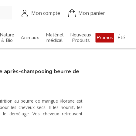
Mon compte
Mon panier
Nature
Matériel
Nouveaux
Animaux
Promos
Été
& Bio
médical
Produits
e après-shampooing beurre de
rition au beurre de mangue Klorane est
our les cheveux secs. Il les nourrit, les
te le démêlage. Vos cheveux retrouvent