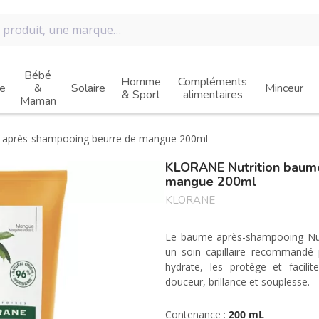
Bébé
Homme
Compléments
e
&
Solaire
Minceur
& Sport
alimentaires
Maman
 après-shampooing beurre de mangue 200ml
KLORANE Nutrition baum
mangue 200ml
KLORANE
Le baume après-shampooing Nut
un soin capillaire recommandé p
hydrate, les protège et facili
douceur, brillance et souplesse.
Contenance :
200 mL