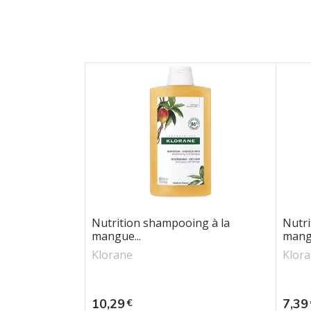
Nutrition shampooing à la
Nutri
mangue...
mangu
Klorane
Klor
Prix
Prix
10,29
7,39
€