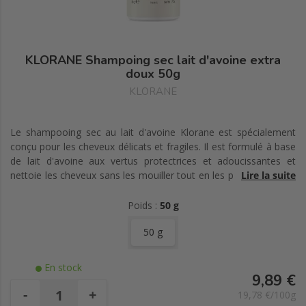
KLORANE Shampoing sec lait d'avoine extra
doux 50g
KLORANE
Le shampooing sec au lait d'avoine Klorane est spécialement
conçu pour les cheveux délicats et fragiles. Il est formulé à base
de lait d'avoine aux vertus protectrices et adoucissantes et
nettoie les cheveux sans les mouiller tout en les protégeant des
Lire la suite
agressions quotidiennes. Il leur redonne douceur et souplesse.
Pratique et rapide d'utilisation il redonne volume et légèreté à
Poids :
50 g
votre chevelure.
50 g
En stock
9,89 €
-
+
19,78 €/100g