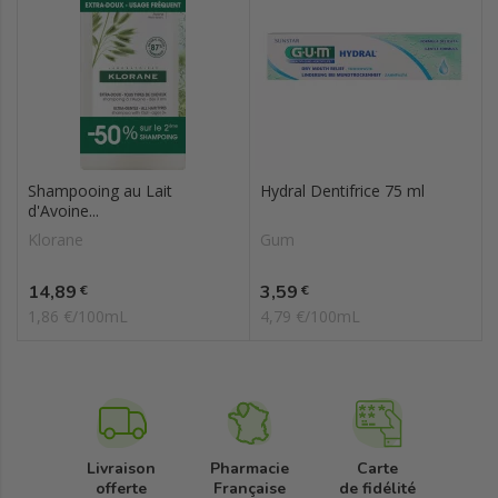
Shampooing au Lait
Hydral Dentifrice 75 ml
d'Avoine...
Klorane
Gum
Prix
Prix
14,89
3,59
€
€
1,86 €/100mL
4,79 €/100mL
Livraison
Pharmacie
Carte
offerte
Française
de fidélité