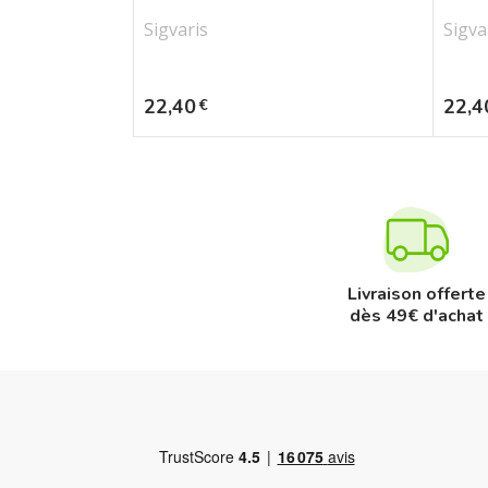
Sigvaris
Sigva
Prix
Prix
22,40
22,4
€
Livraison offerte
dès 49€ d'achat