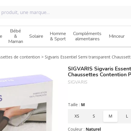
Bébé
Homme
Compléments
e
&
Solaire
Minceur
& Sport
alimentaires
Maman
settes de contention
Sigvaris Essentiel Semi transparent Chausse
SIGVARIS Sigvaris Essent
Chaussettes Contention 
SIGVARIS
Taille :
M
XS
S
M
L
Couleur :
Naturel