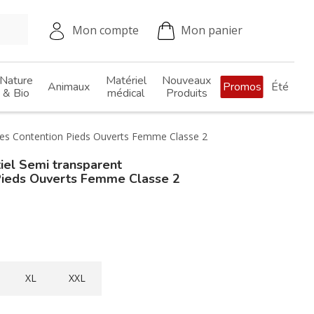
Mon compte
Mon panier
Nature
Matériel
Nouveaux
Animaux
Promos
Été
& Bio
médical
Produits
ttes Contention Pieds Ouverts Femme Classe 2
iel Semi transparent
Pieds Ouverts Femme Classe 2
XL
XXL