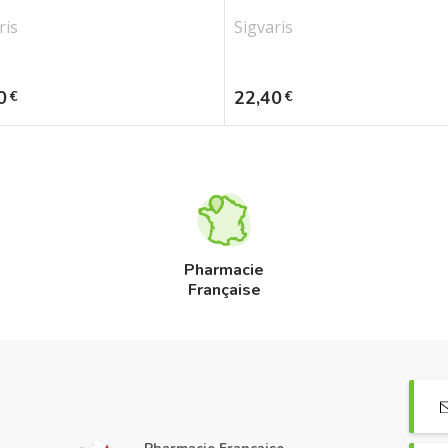
ris
Sigvaris
Prix
0
22,40
€
€
Pharmacie
Française