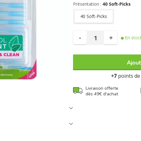
Au goût de menthe fraîche.
Présentation :
40 Soft-Picks
À utiliser à tout moment de la jo
40 Soft-Picks
Blister de 40 bâtonnets de taille S
-
+
En stoc
Ajout
+7
points de 
Livraison offerte
dès 49€ d'achat