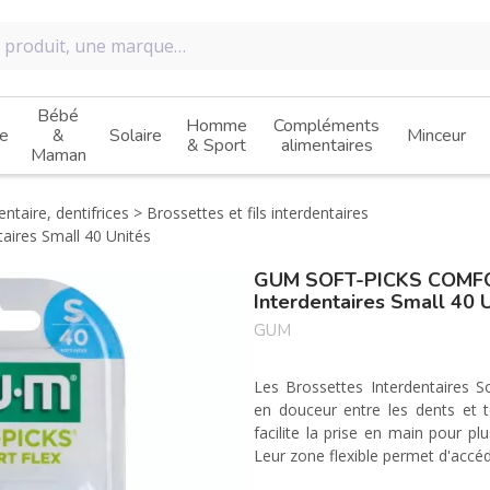
Bébé
Homme
Compléments
e
&
Solaire
Minceur
& Sport
alimentaires
Maman
taire, dentifrices
Brossettes et fils interdentaires
ires Small 40 Unités
GUM SOFT-PICKS COMFOR
Interdentaires Small 40 
GUM
Les Brossettes Interdentaires 
en douceur entre les dents et t
facilite la prise en main pour plu
Leur zone flexible permet d'accéd