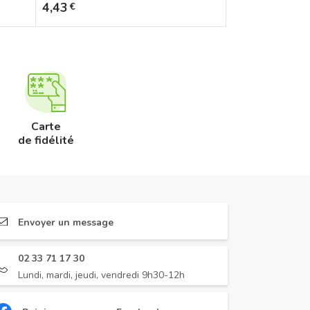
Prix
4,43
€
Carte
de fidélité
Envoyer un message
02 33 71 17 30
Lundi, mardi, jeudi, vendredi 9h30-12h