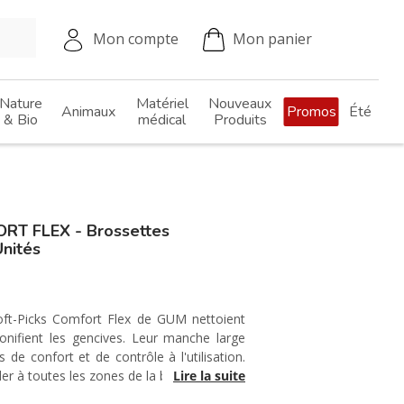
Mon compte
Mon panier
Nature
Matériel
Nouveaux
Animaux
Promos
Été
& Bio
médical
Produits
T FLEX - Brossettes
Unités
Soft-Picks Comfort Flex de GUM nettoient
onifient les gencives. Leur manche large
s de confort et de contrôle à l'utilisation.
er à toutes les zones de la bouche.
Lire la suite