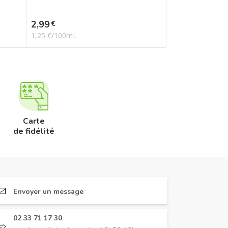
Prix
2,99
€
1,25 €/100mL
Carte
de fidélité
Envoyer un message
02 33 71 17 30