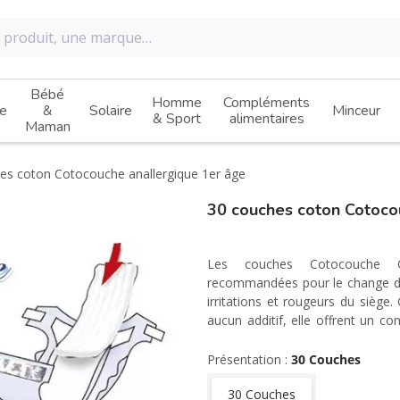
Bébé
Homme
Compléments
e
&
Solaire
Minceur
& Sport
alimentaires
Maman
es coton Cotocouche anallergique 1er âge
30 couches coton Cotoco
Les couches Cotocouche 
recommandées pour le change des
irritations et rougeurs du siège
aucun additif, elle offrent un c
confort de bébé.
Présentation :
30 Couches
30 Couches