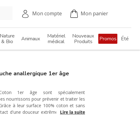
Mon compte
Mon panier
Nature
Matériel
Nouveaux
Animaux
Promos
Été
& Bio
médical
Produits
uche anallergique 1er âge
Coton 1er âge sont spécialement
 nourrissons pour prévenir et traiter les
. Grâce à leur surface 100% coton et sans
ontact d'une douceur extrême favorisant le
Lire la suite