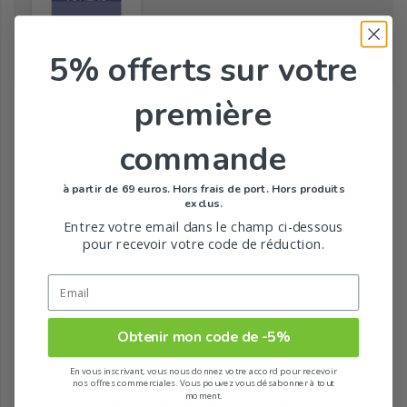
5% offerts
sur votre
Tous les produits de la marque
première
commande
à partir de 69 euros. Hors frais de port. Hors produits
exclus.
Entrez votre email dans le champ ci-dessous
pour recevoir votre code de réduction.
Obtenir mon code de -5%
En vous inscrivant, vous nous donnez votre accord pour recevoir
nos offres commerciales. Vous pouvez vous désabonner à tout
moment.
Recommandé pour vous