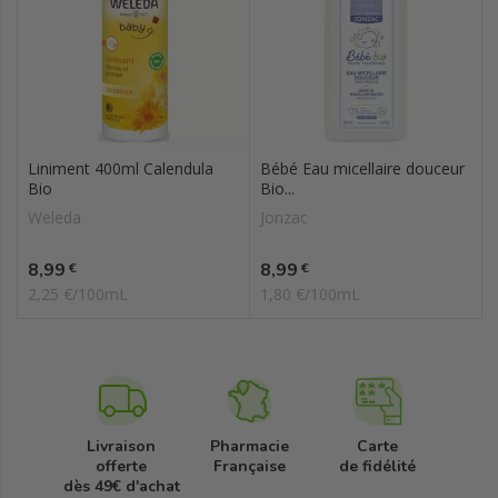
Liniment 400ml Calendula
Bébé Eau micellaire douceur
Bio
Bio...
Weleda
Jonzac
Prix
Prix
8,99
8,99
€
€
2,25 €/100mL
1,80 €/100mL
Livraison
Pharmacie
Carte
offerte
Française
de fidélité
dès 49€ d'achat