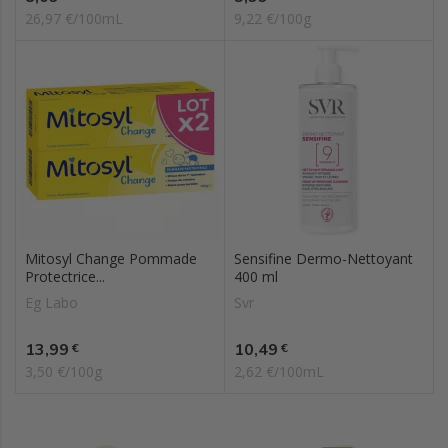
26,97 €/100mL
9,22 €/100g
Mitosyl Change Pommade
Sensifine Dermo-Nettoyant
Protectrice...
400 ml
Eg Labo
Svr
Prix
Prix
13,99
10,49
€
€
3,50 €/100g
2,62 €/100mL